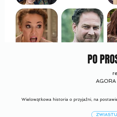
PO PRO
r
AGORA 
Wielowątkowa historia o przyjaźni, na postawi
ZWIAST