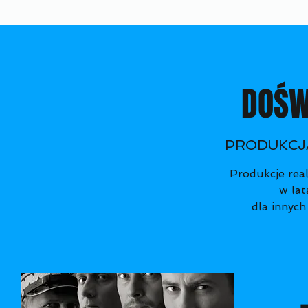
DOŚW
PRODUKCJ
Produkcje real
w la
dla innyc