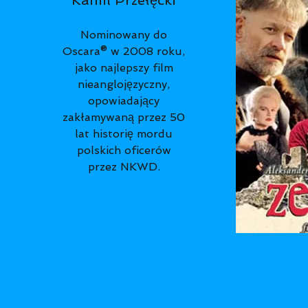
Kamil Przełęcki
Nominowany do
Oscara® w 2008 roku,
jako najlepszy film
nieanglojęzyczny,
opowiadający
zakłamywaną przez 50
lat historię mordu
polskich oficerów
przez NKWD.
ZWIASTUN
FILM