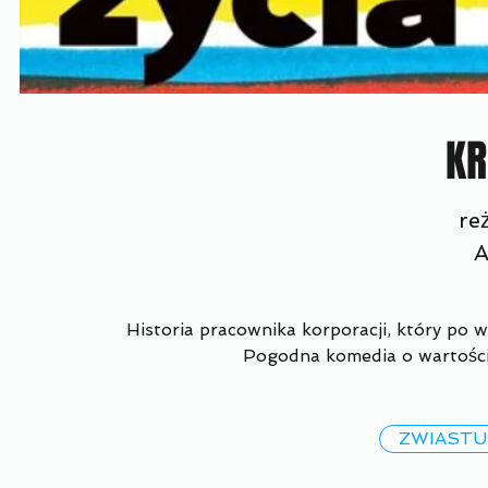
KR
reż
Historia pracownika korporacji, który po
Pogodna komedia o wartości
ZWIAST