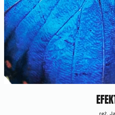
EFEK
reż. J