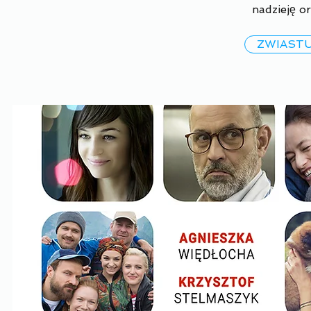
nadzieję or
ZWIAST