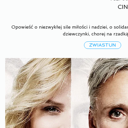
CI
Opowieść o niezwykłej sile miłości i nadziei, o solid
dziewczynki, chorej na rzad
ZWIASTUN