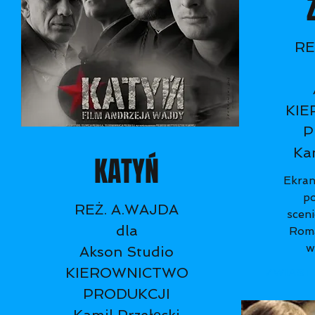
RE
KI
P
Kam
KATYŃ
Ekran
po
REŻ. A.WAJDA
sceni
dla
Roma
w
Akson Studio
KIEROWNICTWO
ZWIAST
PRODUKCJI