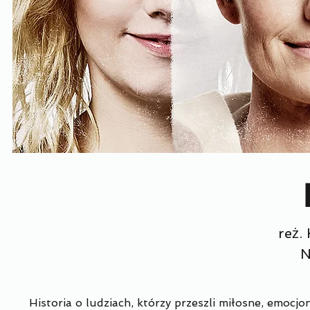
reż.
N
Historia o ludziach, którzy przeszli miłosne, emocj