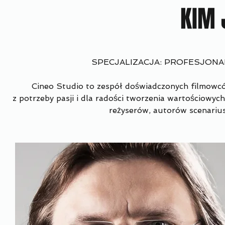
KIM 
SPECJALIZACJA: PROFESJON
Cineo Studio to zespół doświadczonych filmowców
z potrzeby pasji i dla radości tworzenia wartościowy
reżyserów, autorów scenarius