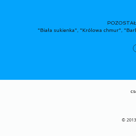
POZOSTAŁE
"Biała sukienka", "Królowa chmur", "Barb
cs
© 2013