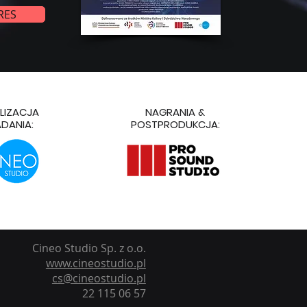
RES
LIZACJA
NAGRANIA &
DANIA:
POSTPRODUKCJA:
Cineo Studio Sp. z o.o.
www.cineostudio.pl
cs@cineostudio.pl
22 115 06 57