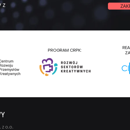
 z
ZAK
REA
PROGRAM CRPK:
ZA
WY
 z o.o.