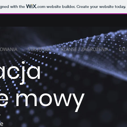
igned with the
.com
website builder. Create your website today.
SOWANIA
STRATEGIA
SZANSE / ZAGROŻENIA
CEL
acja
ie mowy
y
we