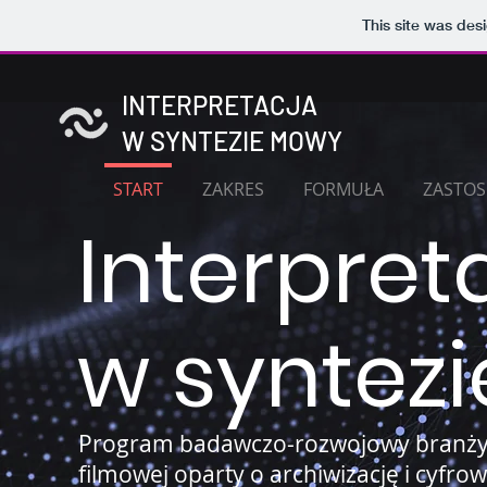
This site was des
INTERPRETACJA
W SYNTEZIE MOWY
START
ZAKRES
FORMUŁA
ZASTO
Interpret
w syntez
Program badawczo-rozwojowy branż
filmowej oparty o archiwizację i cyfro