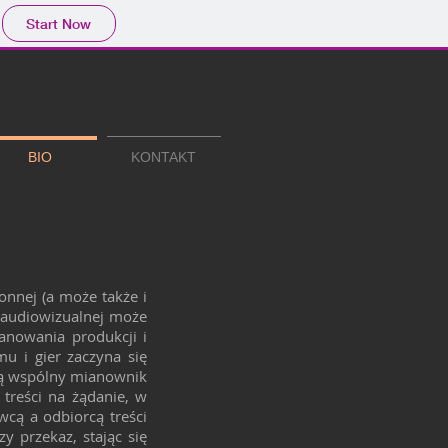
Start Now
BIO
KONTAKT
ronnej (a może także i
i audiowizualnej może
anowania produkcji i
u i gier zaczyna się
ują wspólny mianownik
treści na żądanie, w
wcą a odbiorcą treści
y przekaz, stając się