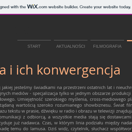
igned with the
.com
website builder. Create your website today.
ŁĘCKI
START
AKTUALNOŚCI
FILMOGRAFIA
 i ich konwergencja
 jakiej jesteśmy świadkami na przestrzeni ostatnich lat i nieuch
jnych mediów - specjalizacja tylko w jednym obszarze produkcj
dowego. Umiejętność szerokiego myślenia, cross-mediowego pl
ożądaną wartością szeroko rozumianego showbiznesu. Świat film
azu tekstu w prasie, dźwięku w radio i obrazu w telewizji znajd
munikacji z odbiorcą, a wszystkie media stają się dostawcami 
ecyduje już nadawca. Czas, w którym linia podziału między nada
kadę temu do lamusa. Dziś widz, czytelnik, słuchacz współtworz