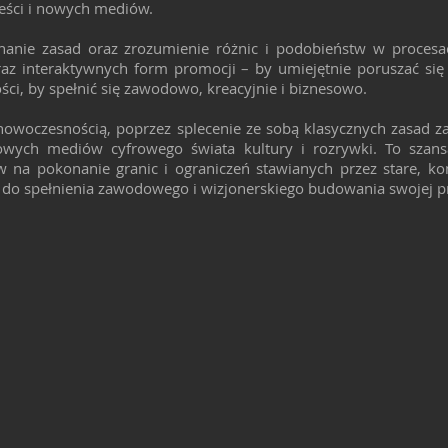
eści i nowych mediów.
nanie zasad oraz zrozumienie różnic i podobieństw w procesa
raz interaktywnych form promocji – by umiejętnie poruszać si
ci, by spełnić się zawodowo, kreacyjnie i biznesowo.
 nowoczesnością, poprzez splecenie ze sobą klasycznych zasad za
owych mediów cyfrowego świata kultury i rozrywki. To szans
 na pokonanie granic i ograniczeń stawianych przez stare, 
tu do spełnienia zawodowego i wizjonerskiego budowania swojej p