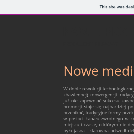
This site was des
KAMIL PRZE
PRODUCENT FILMOWY
Nowe media
W dobie rewolucji technologicznej
zbawiennej) konwergencji tradycy
już nie zapewniać sukcesu zawo
promocji staje się najbardziej p
przenikać, tradycyjne formy przek
w postaci kanału zwrotnego w ko
miejscu i czasie, o którym nie d
była jasna i klarowna odszedł de